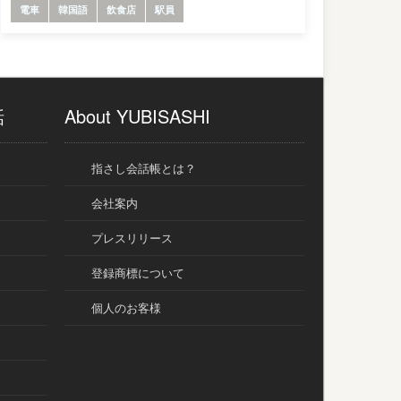
電車
韓国語
飲食店
駅員
話
About YUBISASHI
指さし会話帳とは？
会社案内
プレスリリース
登録商標について
個人のお客様