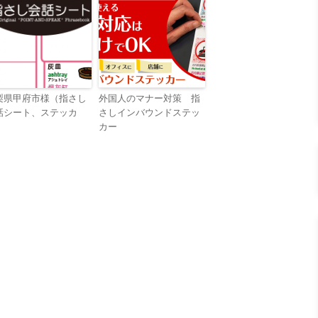
梨県甲府市様（指さし
外国人のマナー対策 指
話シート、ステッカ
さしインバウンドステッ
）
カー