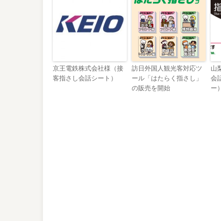
京王電鉄株式会社様（接
訪日外国人観光客対応ツ
山
客指さし会話シート）
ール「はたらく指さし」
会
の販売を開始
ー