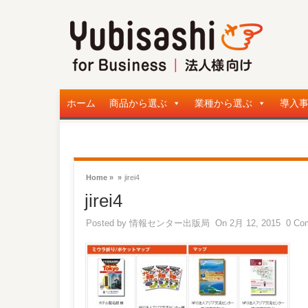
ホーム
商品から選ぶ
業種から選ぶ
導入
Home »
»
jirei4
jirei4
Posted by
情報センター出版局
On 2月 12, 2015
0 Co