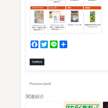
Facebook
Twitter
Line
共
有
TOPICS
Previous:
jirei4
関連紹介