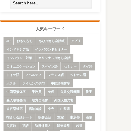
人気キーワード
JR
おもてなし
ちび指さし会話帳
アプリ
インドネシア語
インバウンドセミナー
インバウンド対策
オリジナル指さし会話
コミュニケーション
スペイン語
セミナー
タイ語
ドイツ語
ノベルティ
フランス語
ベトナム語
ホテル
ライセンス供与
中国語簡体字
中国語繁体字
乗務員
免税
公共交通機関
冊子
受入環境整備
地方自治体
外国人観光客
多言語対応
宿泊施設
小売
山梨県
指さし会話シート
接客会話
旅館
東京都
温泉
災害時
英語
訪日外国人
販売業界
鉄道