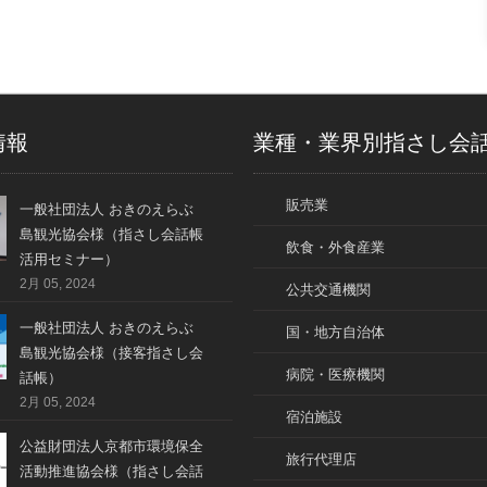
情報
業種・業界別指さし会
販売業
一般社団法人 おきのえらぶ
島観光協会様（指さし会話帳
飲食・外食産業
活用セミナー）
2月 05, 2024
公共交通機関
一般社団法人 おきのえらぶ
国・地方自治体
島観光協会様（接客指さし会
病院・医療機関
話帳）
2月 05, 2024
宿泊施設
公益財団法人京都市環境保全
旅行代理店
活動推進協会様（指さし会話