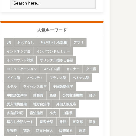
人気キーワード
JR
おもてなし
ちび指さし会話帳
アプリ
インドネシア語
インバウンドセミナー
インバウンド対策
オリジナル指さし会話
コミュニケーション
スペイン語
セミナー
タイ語
ドイツ語
ノベルティ
フランス語
ベトナム語
ホテル
ライセンス供与
中国語簡体字
中国語繁体字
乗務員
免税
公共交通機関
冊子
受入環境整備
地方自治体
外国人観光客
多言語対応
宿泊施設
小売
山梨県
指さし会話シート
接客会話
旅館
東京都
温泉
災害時
英語
訪日外国人
販売業界
鉄道