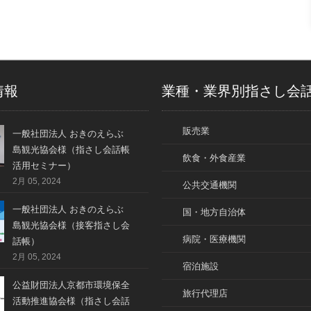
情報
業種・業界別指さし会
販売業
一般社団法人 おきのえらぶ
島観光協会様（指さし会話帳
飲食・外食産業
活用セミナー）
2月 05, 2024
公共交通機関
一般社団法人 おきのえらぶ
国・地方自治体
島観光協会様（接客指さし会
病院・医療機関
話帳）
2月 05, 2024
宿泊施設
公益財団法人京都市環境保全
旅行代理店
活動推進協会様（指さし会話