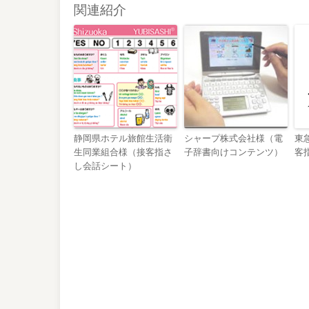
関連紹介
静岡県ホテル旅館生活衛
シャープ株式会社様（電
東
生同業組合様（接客指さ
子辞書向けコンテンツ）
客
し会話シート）