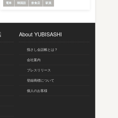
電車
韓国語
飲食店
駅員
話
About YUBISASHI
指さし会話帳とは？
会社案内
プレスリリース
登録商標について
個人のお客様