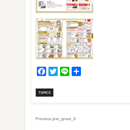
Facebook
Twitter
Line
共
有
TOPICS
Previous:
jirei_gnavi_0