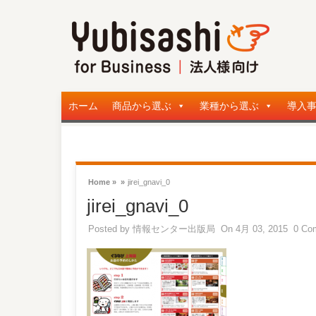
ホーム
商品から選ぶ
業種から選ぶ
導入
Home »
»
jirei_gnavi_0
jirei_gnavi_0
Posted by
情報センター出版局
On 4月 03, 2015
0 Co