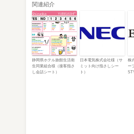
関連紹介
静岡県ホテル旅館生活衛
日本電気株式会社様（サ
株
生同業組合様（接客指さ
ミット向け指さしシー
ープ
し会話シート）
ト）
ST