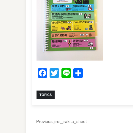
Facebook
Twitter
Line
共
有
TOPICS
Previous:
jirei_jrakita_sheet