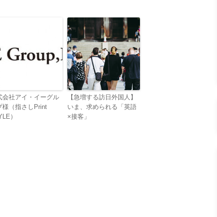
式会社アイ・イーグル
【急増する訪日外国人】
様（指さしPrint
いま、求められる「英語
YLE）
×接客」