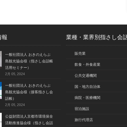
情報
業種・業界別指さし会
販売業
一般社団法人 おきのえらぶ
島観光協会様（指さし会話帳
飲食・外食産業
活用セミナー）
2月 05, 2024
公共交通機関
一般社団法人 おきのえらぶ
国・地方自治体
島観光協会様（接客指さし会
病院・医療機関
話帳）
2月 05, 2024
宿泊施設
公益財団法人京都市環境保全
旅行代理店
活動推進協会様（指さし会話