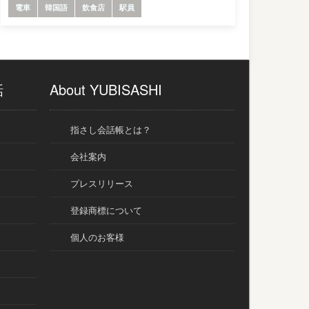
電車
韓国語
飲食店
駅員
話
About YUBISASHI
指さし会話帳とは？
会社案内
プレスリリース
登録商標について
個人のお客様