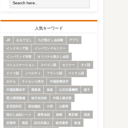
人気キーワード
JR
おもてなし
ちび指さし会話帳
アプリ
インドネシア語
インバウンドセミナー
インバウンド対策
オリジナル指さし会話
コミュニケーション
スペイン語
セミナー
タイ語
ドイツ語
ノベルティ
フランス語
ベトナム語
ホテル
ライセンス供与
中国語簡体字
中国語繁体字
乗務員
免税
公共交通機関
冊子
受入環境整備
地方自治体
外国人観光客
多言語対応
宿泊施設
小売
山梨県
指さし会話シート
接客会話
旅館
東京都
温泉
災害時
英語
訪日外国人
販売業界
鉄道