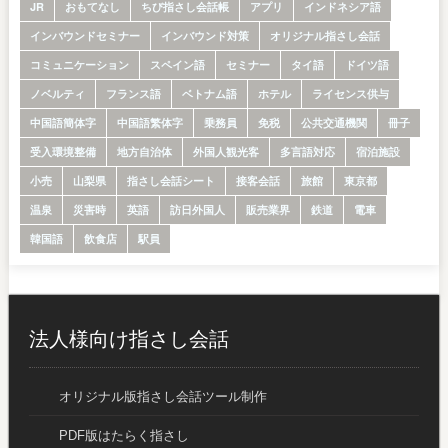
JR
おもてなし
ちび指さし会話帳
アプリ
インドネシア語
インバウンドセミナー
インバウンド対策
オリジナル指さし会話
コミュニケーション
スペイン語
セミナー
タイ語
ドイツ語
ノベルティ
フランス語
ベトナム語
ホテル
ライセンス供与
中国語簡体字
中国語繁体字
乗務員
免税
公共交通機関
冊子
受入環境整備
地方自治体
外国人観光客
多言語対応
宿泊施設
小売
山梨県
指さし会話シート
接客会話
旅館
東京都
温泉
災害時
英語
訪日外国人
販売業界
鉄道
電車
韓国語
飲食店
駅員
法人様向け指さし会話
オリジナル版指さし会話ツール制作
PDF版はたらく指さし