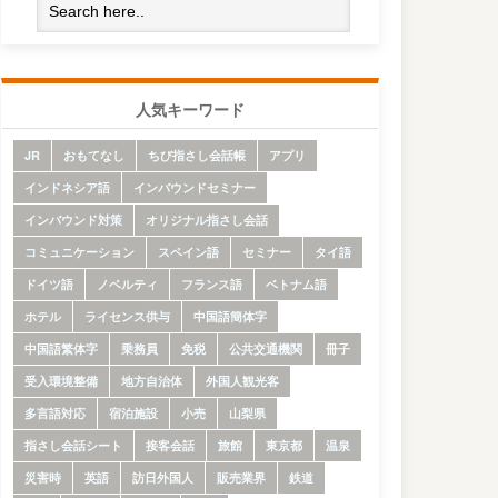
人気キーワード
JR
おもてなし
ちび指さし会話帳
アプリ
インドネシア語
インバウンドセミナー
インバウンド対策
オリジナル指さし会話
コミュニケーション
スペイン語
セミナー
タイ語
ドイツ語
ノベルティ
フランス語
ベトナム語
ホテル
ライセンス供与
中国語簡体字
中国語繁体字
乗務員
免税
公共交通機関
冊子
受入環境整備
地方自治体
外国人観光客
多言語対応
宿泊施設
小売
山梨県
指さし会話シート
接客会話
旅館
東京都
温泉
災害時
英語
訪日外国人
販売業界
鉄道