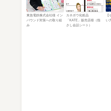
東急電鉄株式会社様 イン
カネボウ化粧品
【
バウンド対策への取り組
「KATE」販売店様（指
い
み
さし会話シート）