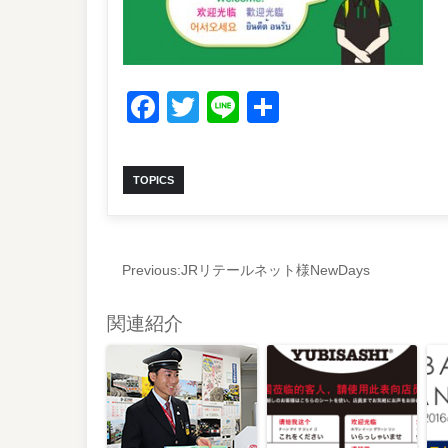
Facebook
Twitter
Line
共
有
TOPICS
Previous:
JRリテールネット様NewDays
関連紹介