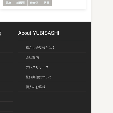
電車
韓国語
飲食店
駅員
話
About YUBISASHI
指さし会話帳とは？
会社案内
プレスリリース
登録商標について
個人のお客様