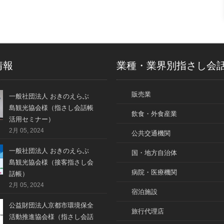
情報
業種・業界別指さし会
販売業
一般社団法人 おきのえらぶ
島観光協会様（指さし会話帳
飲食・外食産業
活用セミナー）
2月 05, 2024
公共交通機関
一般社団法人 おきのえらぶ
国・地方自治体
島観光協会様（接客指さし会
病院・医療機関
話帳）
2月 05, 2024
宿泊施設
公益財団法人京都市環境保全
旅行代理店
活動推進協会様（指さし会話