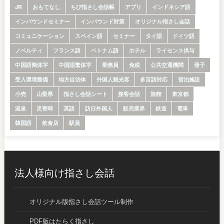
JR
おもてなし
ちび指さし会話帳
アプリ
インドネシア語
インバウンドセミナー
インバウンド対策
オリジナル指さし会話
コミュニケーション
スペイン語
セミナー
タイ語
ドイツ語
ノベルティ
フランス語
ベトナム語
ホテル
ライセンス供与
中国語簡体字
中国語繁体字
乗務員
免税
公共交通機関
冊子
受入環境整備
地方自治体
外国人観光客
多言語対応
宿泊施設
小売
山梨県
指さし会話シート
接客会話
旅館
東京都
温泉
災害時
英語
訪日外国人
販売業界
鉄道
電車
韓国語
飲食店
駅員
法人様向け指さし会話
オリジナル版指さし会話ツール制作
PDF版はたらく指さし