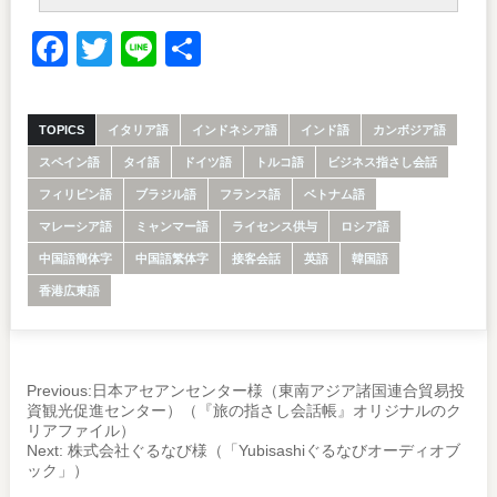
Facebook
Twitter
Line
共
有
TOPICS
イタリア語
インドネシア語
インド語
カンボジア語
スペイン語
タイ語
ドイツ語
トルコ語
ビジネス指さし会話
フィリピン語
ブラジル語
フランス語
ベトナム語
マレーシア語
ミャンマー語
ライセンス供与
ロシア語
中国語簡体字
中国語繁体字
接客会話
英語
韓国語
香港広東語
Previous:
日本アセアンセンター様（東南アジア諸国連合貿易投
資観光促進センター）（『旅の指さし会話帳』オリジナルのク
リアファイル）
Next:
株式会社ぐるなび様（「Yubisashiぐるなびオーディオブ
ック」）