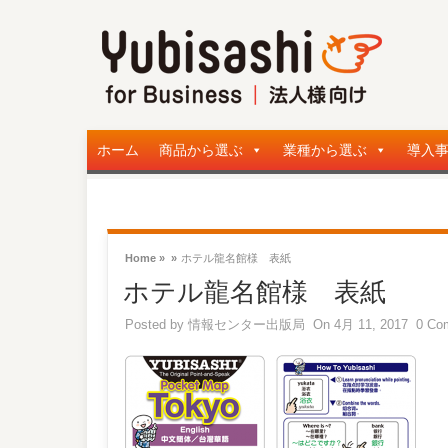
ホーム
商品から選ぶ
業種から選ぶ
導入
Home »
»
ホテル龍名館様 表紙
ホテル龍名館様 表紙
Posted by
情報センター出版局
On 4月 11, 2017
0 Co