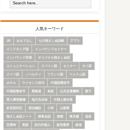
人気キーワード
JR
おもてなし
ちび指さし会話帳
アプリ
インドネシア語
インバウンドセミナー
インバウンド対策
オリジナル指さし会話
コミュニケーション
スペイン語
セミナー
タイ語
ドイツ語
ノベルティ
フランス語
ベトナム語
ホテル
ライセンス供与
中国語簡体字
中国語繁体字
乗務員
免税
公共交通機関
冊子
受入環境整備
地方自治体
外国人観光客
多言語対応
宿泊施設
小売
山梨県
指さし会話シート
接客会話
旅館
東京都
温泉
災害時
英語
訪日外国人
販売業界
鉄道