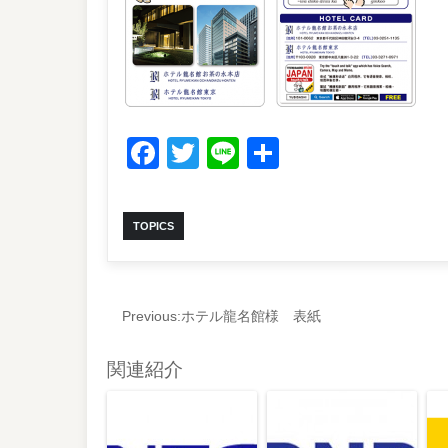
Facebook
Twitter
Line
共
有
TOPICS
Previous:
ホテル龍名館様 表紙
関連紹介