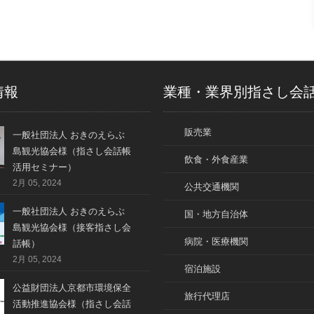
情報
業種・業界別指さし会
販売業
一般社団法人 おきのえらぶ
島観光協会様（指さし会話帳
飲食・外食産業
活用セミナー）
2月 05, 2024
公共交通機関
一般社団法人 おきのえらぶ
国・地方自治体
島観光協会様（接客指さし会
病院・医療機関
話帳）
2月 05, 2024
宿泊施設
公益財団法人京都市環境保全
旅行代理店
活動推進協会様（指さし会話