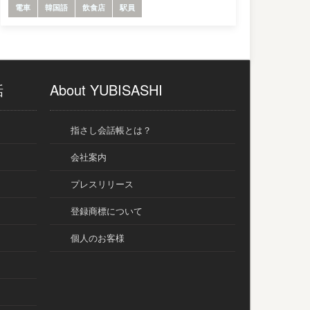
電車
韓国語
飲食店
駅員
話
About YUBISASHI
指さし会話帳とは？
会社案内
プレスリリース
登録商標について
個人のお客様