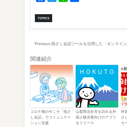
有
TOPICS
Previous:
指さし会話ツールを活用した「オンライン
関連紹介
コロナ禍の今こそ「指さ
山梨県北杜市を訪れる外
外
し会話」でコミュニケー
国人観光客向けのアプリ
さ
ション支援
をリリース
カ