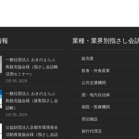
情報
業種・業界別指さし会
販売業
一般社団法人 おきのえらぶ
島観光協会様（指さし会話帳
飲食・外食産業
活用セミナー）
2月 05, 2024
公共交通機関
一般社団法人 おきのえらぶ
国・地方自治体
島観光協会様（接客指さし会
病院・医療機関
話帳）
2月 05, 2024
宿泊施設
公益財団法人京都市環境保全
旅行代理店
活動推進協会様（指さし会話