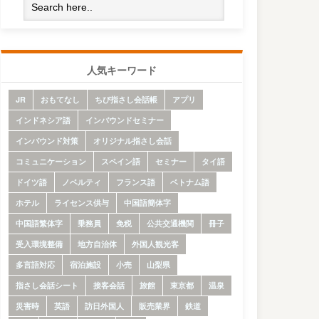
人気キーワード
JR
おもてなし
ちび指さし会話帳
アプリ
インドネシア語
インバウンドセミナー
インバウンド対策
オリジナル指さし会話
コミュニケーション
スペイン語
セミナー
タイ語
ドイツ語
ノベルティ
フランス語
ベトナム語
ホテル
ライセンス供与
中国語簡体字
中国語繁体字
乗務員
免税
公共交通機関
冊子
受入環境整備
地方自治体
外国人観光客
多言語対応
宿泊施設
小売
山梨県
指さし会話シート
接客会話
旅館
東京都
温泉
災害時
英語
訪日外国人
販売業界
鉄道