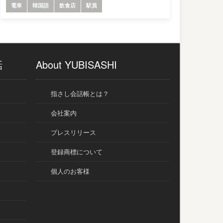
電車
韓国語
飲食店
駅員
話
About YUBISASHI
指さし会話帳とは？
会社案内
プレスリリース
登録商標について
個人のお客様