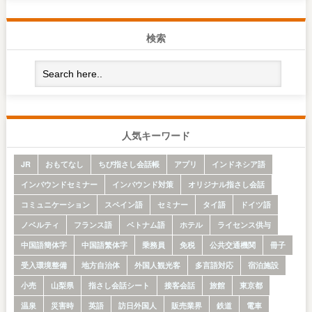
検索
人気キーワード
JR
おもてなし
ちび指さし会話帳
アプリ
インドネシア語
インバウンドセミナー
インバウンド対策
オリジナル指さし会話
コミュニケーション
スペイン語
セミナー
タイ語
ドイツ語
ノベルティ
フランス語
ベトナム語
ホテル
ライセンス供与
中国語簡体字
中国語繁体字
乗務員
免税
公共交通機関
冊子
受入環境整備
地方自治体
外国人観光客
多言語対応
宿泊施設
小売
山梨県
指さし会話シート
接客会話
旅館
東京都
温泉
災害時
英語
訪日外国人
販売業界
鉄道
電車