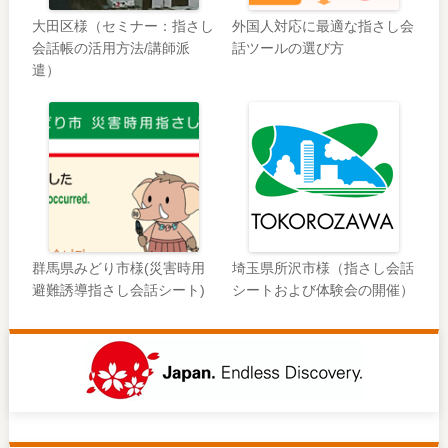
大田区様（セミナー：指さし
外国人対応に最適な指さし会
会話帳の活用方法/講師派
話ツールの選び方
遣）
群馬県みどり市様(災害時用
埼玉県所沢市様（指さし会話
避難誘導指さし会話シート)
シートおよび体験会の開催）