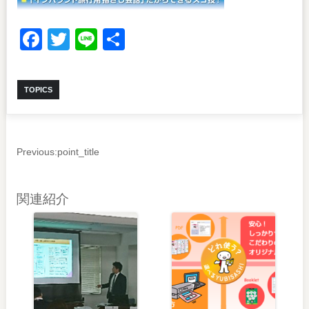
Facebook
Twitter
Line
共
有
TOPICS
Previous:
point_title
関連紹介