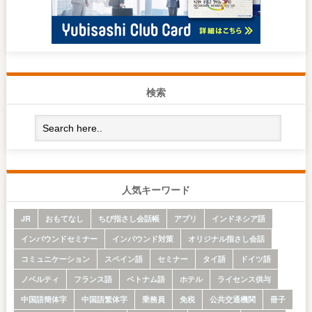
検索
人気キーワード
JR
おもてなし
ちび指さし会話帳
アプリ
インドネシア語
インバウンドセミナー
インバウンド対策
オリジナル指さし会話
コミュニケーション
スペイン語
セミナー
タイ語
ドイツ語
ノベルティ
フランス語
ベトナム語
ホテル
ライセンス供与
中国語簡体字
中国語繁体字
乗務員
免税
公共交通機関
冊子