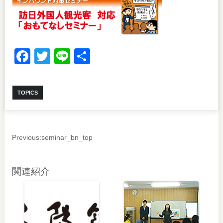
Facebook
Twitter
Line
共
有
TOPICS
Previous:
seminar_bn_top
関連紹介