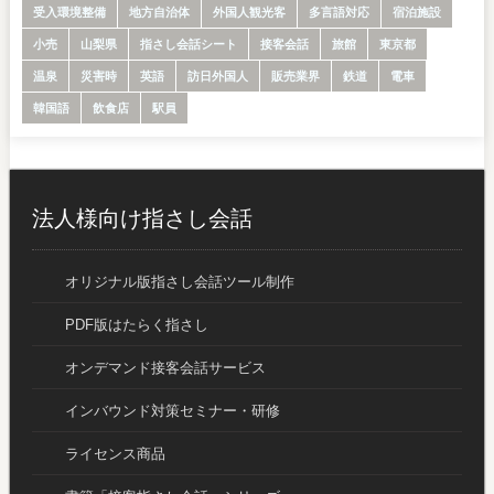
受入環境整備
地方自治体
外国人観光客
多言語対応
宿泊施設
小売
山梨県
指さし会話シート
接客会話
旅館
東京都
温泉
災害時
英語
訪日外国人
販売業界
鉄道
電車
韓国語
飲食店
駅員
法人様向け指さし会話
オリジナル版指さし会話ツール制作
PDF版はたらく指さし
オンデマンド接客会話サービス
インバウンド対策セミナー・研修
ライセンス商品