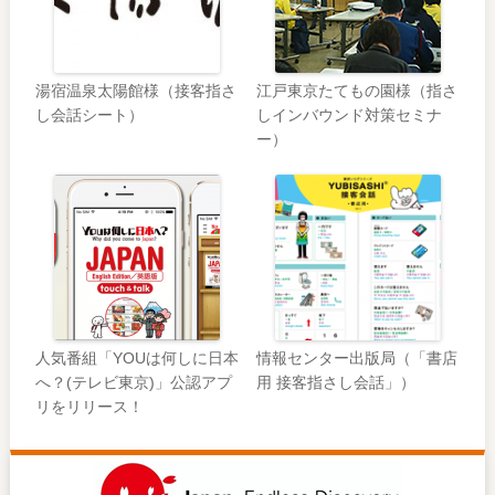
湯宿温泉太陽館様（接客指さ
江戸東京たてもの園様（指さ
し会話シート）
しインバウンド対策セミナ
ー）
人気番組「YOUは何しに日本
情報センター出版局（「書店
へ？(テレビ東京)」公認アプ
用 接客指さし会話」）
リをリリース！