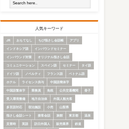
人気キーワード
JR
おもてなし
ちび指さし会話帳
アプリ
インドネシア語
インバウンドセミナー
インバウンド対策
オリジナル指さし会話
コミュニケーション
スペイン語
セミナー
タイ語
ドイツ語
ノベルティ
フランス語
ベトナム語
ホテル
ライセンス供与
中国語簡体字
中国語繁体字
乗務員
免税
公共交通機関
冊子
受入環境整備
地方自治体
外国人観光客
多言語対応
宿泊施設
小売
山梨県
指さし会話シート
接客会話
旅館
東京都
温泉
災害時
英語
訪日外国人
販売業界
鉄道