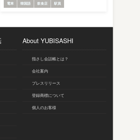
電車
韓国語
飲食店
駅員
話
About YUBISASHI
指さし会話帳とは？
会社案内
プレスリリース
登録商標について
個人のお客様