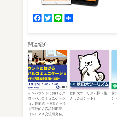
Facebook
Twitter
Line
共
有
関連紹介
インバウンドにおけるグ
秋田犬ツーリズム様（指
株
ローバルコミュニケーシ
さし会話シート）
ン
ョン最前線 ～事例から学
さ
ぶ実践的多言語対応策～
（ＮＯＭＡ交流研究会）