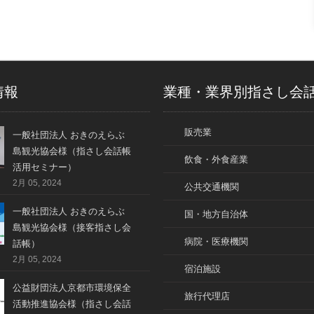
情報
業種・業界別指さし会
販売業
一般社団法人 おきのえらぶ
島観光協会様（指さし会話帳
飲食・外食産業
活用セミナー）
2月 05, 2024
公共交通機関
一般社団法人 おきのえらぶ
国・地方自治体
島観光協会様（接客指さし会
病院・医療機関
話帳）
2月 05, 2024
宿泊施設
公益財団法人京都市環境保全
旅行代理店
活動推進協会様（指さし会話