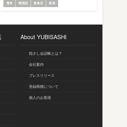
電車
韓国語
飲食店
駅員
話
About YUBISASHI
指さし会話帳とは？
会社案内
プレスリリース
登録商標について
個人のお客様