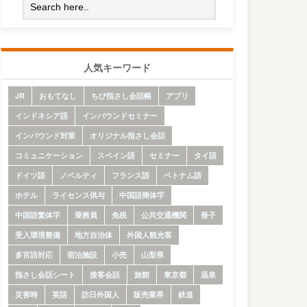
人気キーワード
JR
おもてなし
ちび指さし会話帳
アプリ
インドネシア語
インバウンドセミナー
インバウンド対策
オリジナル指さし会話
コミュニケーション
スペイン語
セミナー
タイ語
ドイツ語
ノベルティ
フランス語
ベトナム語
ホテル
ライセンス供与
中国語簡体字
中国語繁体字
乗務員
免税
公共交通機関
冊子
受入環境整備
地方自治体
外国人観光客
多言語対応
宿泊施設
小売
山梨県
指さし会話シート
接客会話
旅館
東京都
温泉
災害時
英語
訪日外国人
販売業界
鉄道