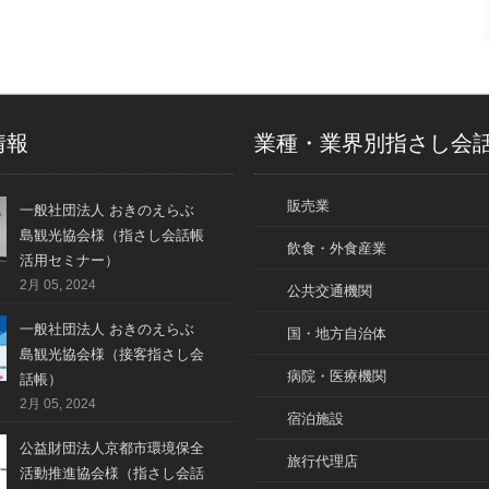
情報
業種・業界別指さし会
販売業
一般社団法人 おきのえらぶ
島観光協会様（指さし会話帳
飲食・外食産業
活用セミナー）
2月 05, 2024
公共交通機関
一般社団法人 おきのえらぶ
国・地方自治体
島観光協会様（接客指さし会
病院・医療機関
話帳）
2月 05, 2024
宿泊施設
公益財団法人京都市環境保全
旅行代理店
活動推進協会様（指さし会話