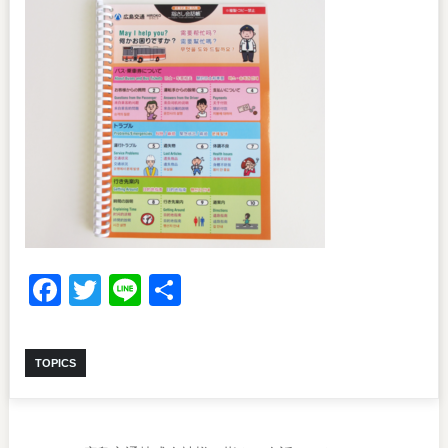
Facebook
Twitter
Line
共
有
TOPICS