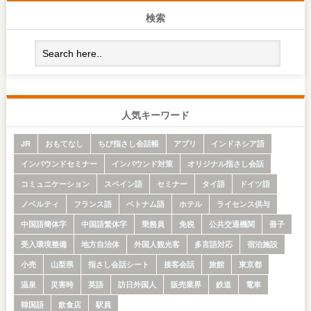
検索
人気キーワード
JR
おもてなし
ちび指さし会話帳
アプリ
インドネシア語
インバウンドセミナー
インバウンド対策
オリジナル指さし会話
コミュニケーション
スペイン語
セミナー
タイ語
ドイツ語
ノベルティ
フランス語
ベトナム語
ホテル
ライセンス供与
中国語簡体字
中国語繁体字
乗務員
免税
公共交通機関
冊子
受入環境整備
地方自治体
外国人観光客
多言語対応
宿泊施設
小売
山梨県
指さし会話シート
接客会話
旅館
東京都
温泉
災害時
英語
訪日外国人
販売業界
鉄道
電車
韓国語
飲食店
駅員