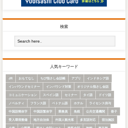
検索
人気キーワード
JR
おもてなし
ちび指さし会話帳
アプリ
インドネシア語
インバウンドセミナー
インバウンド対策
オリジナル指さし会話
コミュニケーション
スペイン語
セミナー
タイ語
ドイツ語
ノベルティ
フランス語
ベトナム語
ホテル
ライセンス供与
中国語簡体字
中国語繁体字
乗務員
免税
公共交通機関
冊子
受入環境整備
地方自治体
外国人観光客
多言語対応
宿泊施設
小売
山梨県
指さし会話シート
接客会話
旅館
東京都