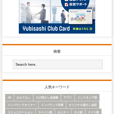
検索
人気キーワード
JR
おもてなし
ちび指さし会話帳
アプリ
インドネシア語
インバウンドセミナー
インバウンド対策
オリジナル指さし会話
コミュニケーション
スペイン語
セミナー
タイ語
ドイツ語