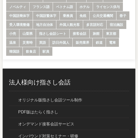
ノベルティ
フランス語
ベトナム語
ホテル
ライセンス供与
中国語簡体字
中国語繁体字
乗務員
免税
公共交通機関
冊子
受入環境整備
地方自治体
外国人観光客
多言語対応
宿泊施設
小売
山梨県
指さし会話シート
接客会話
旅館
東京都
温泉
災害時
英語
訪日外国人
販売業界
鉄道
電車
韓国語
飲食店
駅員
法人様向け指さし会話
オリジナル版指さし会話ツール制作
PDF版はたらく指さし
オンデマンド接客会話サービス
インバウンド対策セミナー・研修