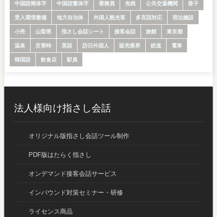
中国語簡体字
中国語繁体字
乗務員
免税
公共交通機関
冊子
受入環境整備
地方自治体
外国人観光客
多言語対応
宿泊施設
小売
山梨県
指さし会話シート
接客会話
旅館
東京都
温泉
災害時
英語
訪日外国人
販売業界
鉄道
電車
韓国語
飲食店
駅員
法人様向け指さし会話
オリジナル版指さし会話ツール制作
PDF版はたらく指さし
オンデマンド接客会話サービス
インバウンド対策セミナー・研修
ライセンス商品