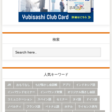
検索
人気キーワード
JR
おもてなし
ちび指さし会話帳
アプリ
インドネシア語
インバウンドセミナー
インバウンド対策
オリジナル指さし会話
コミュニケーション
スペイン語
セミナー
タイ語
ドイツ語
ノベルティ
フランス語
ベトナム語
ホテル
ライセンス供与