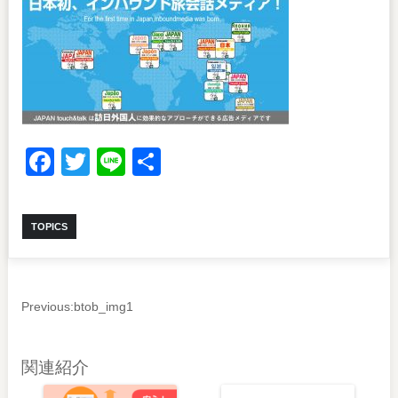
Facebook
Twitter
Line
共
有
TOPICS
Previous:
btob_img1
関連紹介