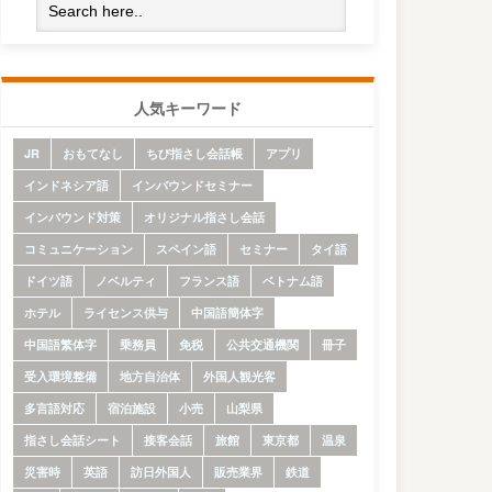
人気キーワード
JR
おもてなし
ちび指さし会話帳
アプリ
インドネシア語
インバウンドセミナー
インバウンド対策
オリジナル指さし会話
コミュニケーション
スペイン語
セミナー
タイ語
ドイツ語
ノベルティ
フランス語
ベトナム語
ホテル
ライセンス供与
中国語簡体字
中国語繁体字
乗務員
免税
公共交通機関
冊子
受入環境整備
地方自治体
外国人観光客
多言語対応
宿泊施設
小売
山梨県
指さし会話シート
接客会話
旅館
東京都
温泉
災害時
英語
訪日外国人
販売業界
鉄道