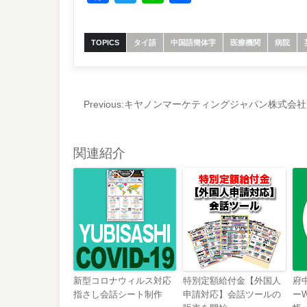
有
TOPICS
タイ語
中国語簡体字
医療機関
病院
Previous:
キヤノンマーケティングジャパン株式会社
関連紹介
新型コロナウィルス対応
特別定額給付金【外国人
府
指さし会話シート制作
申請対応】会話ツールの
ー