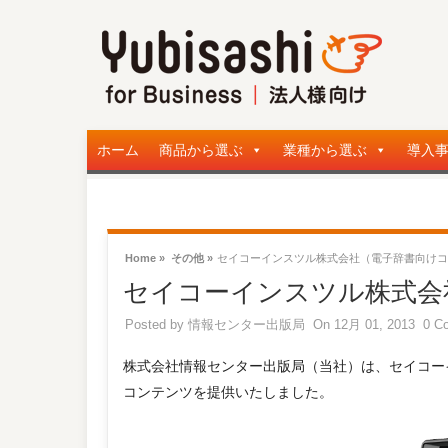
ホーム
商品から選ぶ
業種から選ぶ
導入
Home »
その他 »
セイコーインスツル株式会社（電子辞書向けコ
セイコーインスツル株式会
Posted by
情報センター出版局
On 12月 01, 2013
0 C
株式会社情報センター出版局（当社）は、セイコー
コンテンツを提供いたしました。