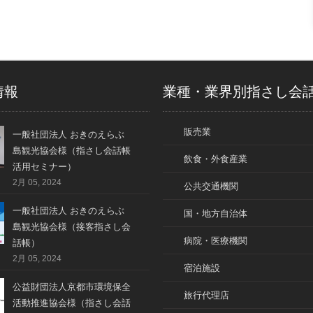
情報
業種・業界別指さし会
販売業
一般社団法人 おきのえらぶ
島観光協会様（指さし会話帳
飲食・外食産業
活用セミナー）
2月 05, 2024
公共交通機関
一般社団法人 おきのえらぶ
国・地方自治体
島観光協会様（接客指さし会
病院・医療機関
話帳）
2月 05, 2024
宿泊施設
公益財団法人京都市環境保全
旅行代理店
活動推進協会様（指さし会話