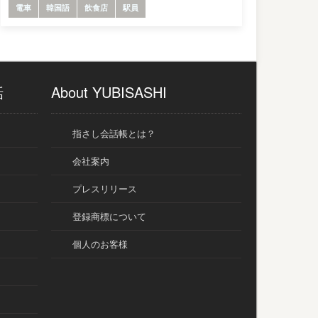
電車
韓国語
飲食店
駅員
話
About YUBISASHI
指さし会話帳とは？
会社案内
プレスリリース
登録商標について
個人のお客様