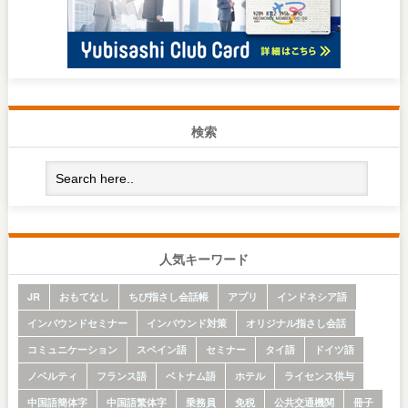
検索
人気キーワード
JR
おもてなし
ちび指さし会話帳
アプリ
インドネシア語
インバウンドセミナー
インバウンド対策
オリジナル指さし会話
コミュニケーション
スペイン語
セミナー
タイ語
ドイツ語
ノベルティ
フランス語
ベトナム語
ホテル
ライセンス供与
中国語簡体字
中国語繁体字
乗務員
免税
公共交通機関
冊子