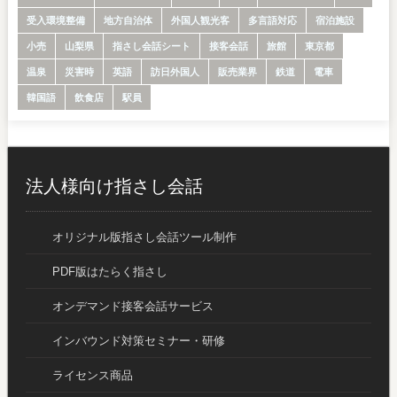
受入環境整備
地方自治体
外国人観光客
多言語対応
宿泊施設
小売
山梨県
指さし会話シート
接客会話
旅館
東京都
温泉
災害時
英語
訪日外国人
販売業界
鉄道
電車
韓国語
飲食店
駅員
法人様向け指さし会話
オリジナル版指さし会話ツール制作
PDF版はたらく指さし
オンデマンド接客会話サービス
インバウンド対策セミナー・研修
ライセンス商品