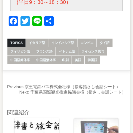
(平日9：30～18：30）
Facebook
Twitter
Line
共
有
TOPICS
イタリア語
インドネシア語
コンビニ
タイ語
フィリピン語
フランス語
ベトナム語
ライセンス供与
中国語簡体字
中国語繁体字
印刷
英語
韓国語
Previous:
京王電鉄バス株式会社様（接客指さし会話シート）
Next:
千葉県国際観光推進協議会様（指さし会話シート）
関連紹介