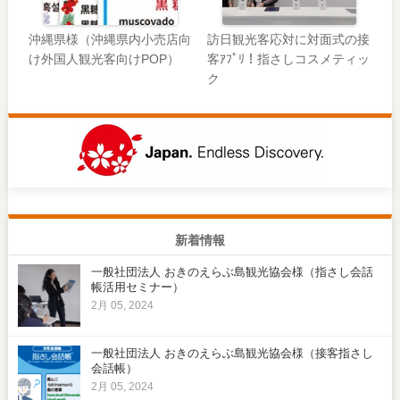
沖縄県様（沖縄県内小売店向
訪日観光客応対に対面式の接
け外国人観光客向けPOP）
客ｱﾌﾟﾘ！指さしコスメティッ
ク
新着情報
一般社団法人 おきのえらぶ島観光協会様（指さし会話
帳活用セミナー）
2月 05, 2024
一般社団法人 おきのえらぶ島観光協会様（接客指さし
会話帳）
2月 05, 2024