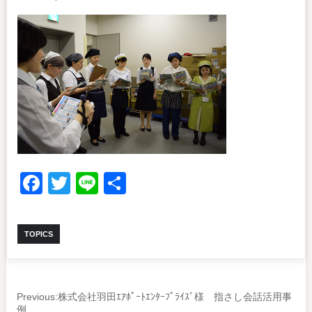
Facebook
Twitter
Line
共
有
TOPICS
Previous:
株式会社羽田ｴｱﾎﾟｰﾄｴﾝﾀｰﾌﾟﾗｲｽﾞ様 指さし会話活用事
例