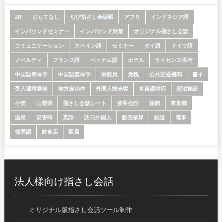
JR
おもてなし
ちび指さし会話帳
アプリ
インドネシア語
インバウンドセミナー
インバウンド対策
オリジナル指さし会話
コミュニケーション
スペイン語
セミナー
タイ語
ドイツ語
ノベルティ
フランス語
ベトナム語
ホテル
ライセンス供与
中国語簡体字
中国語繁体字
乗務員
免税
公共交通機関
冊子
受入環境整備
地方自治体
外国人観光客
多言語対応
宿泊施設
小売
山梨県
指さし会話シート
接客会話
旅館
東京都
温泉
災害時
英語
訪日外国人
販売業界
鉄道
電車
韓国語
飲食店
駅員
法人様向け指さし会話
オリジナル版指さし会話ツール制作