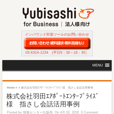
インバウンド対策ツールのお問い合わせ
03-6324-1234
(平日9：30～18：30）
MENU
Home »
»
株式会社羽田ｴｱﾎﾟｰﾄｴﾝﾀｰﾌﾟﾗｲｽﾞ様 指さし会話活用事例
株式会社羽田ｴｱﾎﾟｰﾄｴﾝﾀｰﾌﾟﾗｲｽﾞ
様 指さし会話活用事例
Posted by
情報センター出版局
On 4月 02, 2018
0 Comment