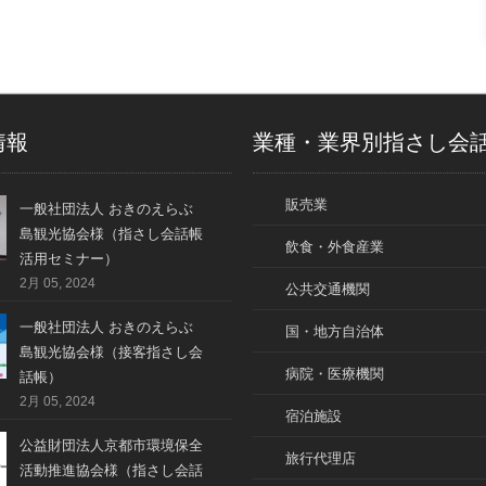
情報
業種・業界別指さし会
販売業
一般社団法人 おきのえらぶ
島観光協会様（指さし会話帳
飲食・外食産業
活用セミナー）
2月 05, 2024
公共交通機関
一般社団法人 おきのえらぶ
国・地方自治体
島観光協会様（接客指さし会
病院・医療機関
話帳）
2月 05, 2024
宿泊施設
公益財団法人京都市環境保全
旅行代理店
活動推進協会様（指さし会話