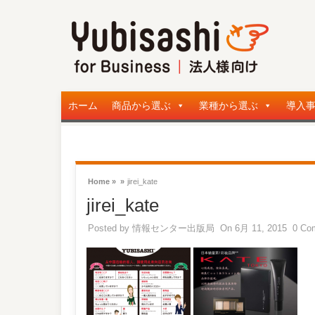
ホーム
商品から選ぶ
業種から選ぶ
導入
Home »
»
jirei_kate
jirei_kate
Posted by
情報センター出版局
On 6月 11, 2015
0 Co