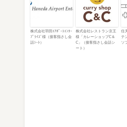
株式会社羽田ｴｱﾎﾟｰﾄｴﾝﾀｰ
株式会社レストラン京王
任
ﾌﾟﾗｲｽﾞ様（接客指さし会
様「カレーショップC＆
テ
話ｼｰﾄ）
C」（接客指さし会話シ
ソ
ート）