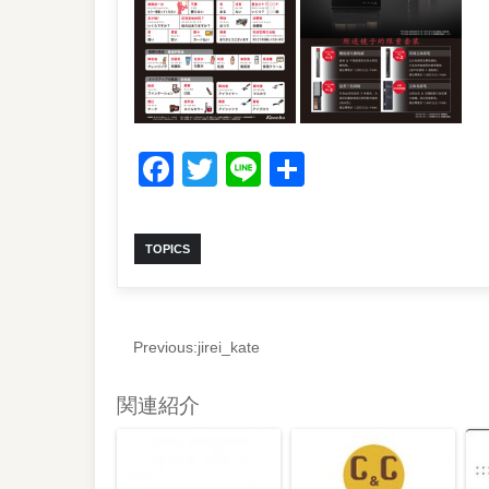
Facebook
Twitter
Line
共
有
TOPICS
Previous:
jirei_kate
関連紹介