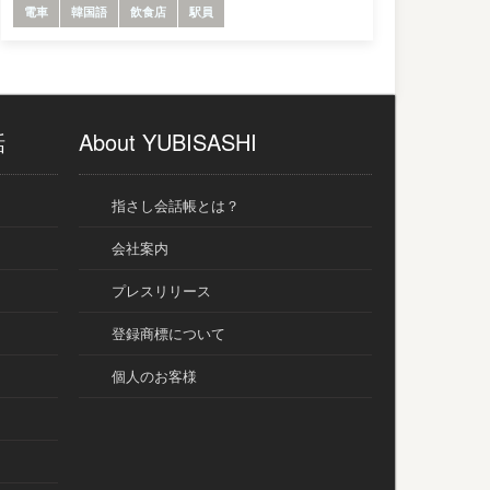
電車
韓国語
飲食店
駅員
話
About YUBISASHI
指さし会話帳とは？
会社案内
プレスリリース
登録商標について
個人のお客様