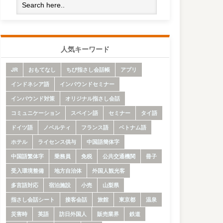
人気キーワード
JR
おもてなし
ちび指さし会話帳
アプリ
インドネシア語
インバウンドセミナー
インバウンド対策
オリジナル指さし会話
コミュニケーション
スペイン語
セミナー
タイ語
ドイツ語
ノベルティ
フランス語
ベトナム語
ホテル
ライセンス供与
中国語簡体字
中国語繁体字
乗務員
免税
公共交通機関
冊子
受入環境整備
地方自治体
外国人観光客
多言語対応
宿泊施設
小売
山梨県
指さし会話シート
接客会話
旅館
東京都
温泉
災害時
英語
訪日外国人
販売業界
鉄道