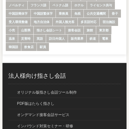
ノベルティ
フランス語
ベトナム語
ホテル
ライセンス供与
中国語簡体字
中国語繁体字
乗務員
免税
公共交通機関
冊子
受入環境整備
地方自治体
外国人観光客
多言語対応
宿泊施設
小売
山梨県
指さし会話シート
接客会話
旅館
東京都
温泉
災害時
英語
訪日外国人
販売業界
鉄道
電車
韓国語
飲食店
駅員
法人様向け指さし会話
オリジナル版指さし会話ツール制作
PDF版はたらく指さし
オンデマンド接客会話サービス
インバウンド対策セミナー・研修