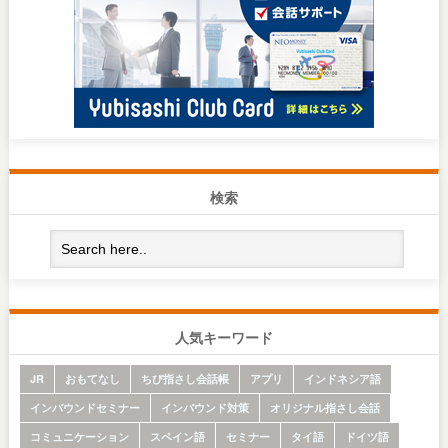
検索
人気キーワード
JR
おもてなし
ちび指さし会話帳
アプリ
インドネシア語
インバウンドセミナー
インバウンド対策
オリジナル指さし会話
コミュニケーション
スペイン語
セミナー
タイ語
ドイツ語