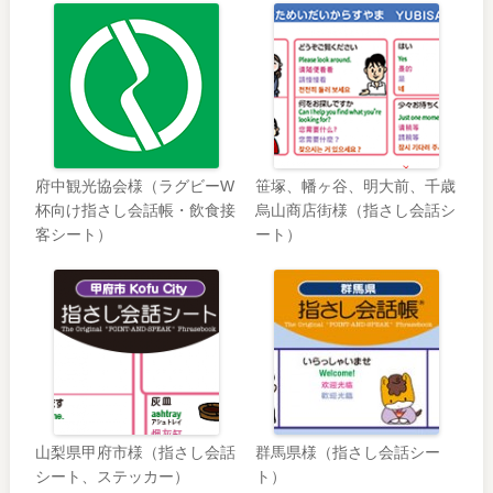
府中観光協会様（ラグビーW
笹塚、幡ヶ谷、明大前、千歳
杯向け指さし会話帳・飲食接
烏山商店街様（指さし会話シ
客シート）
ート）
山梨県甲府市様（指さし会話
群馬県様（指さし会話シー
シート、ステッカー）
ト）