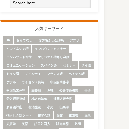
人気キーワード
JR
おもてなし
ちび指さし会話帳
アプリ
インドネシア語
インバウンドセミナー
インバウンド対策
オリジナル指さし会話
コミュニケーション
スペイン語
セミナー
タイ語
ドイツ語
ノベルティ
フランス語
ベトナム語
ホテル
ライセンス供与
中国語簡体字
中国語繁体字
乗務員
免税
公共交通機関
冊子
受入環境整備
地方自治体
外国人観光客
多言語対応
宿泊施設
小売
山梨県
指さし会話シート
接客会話
旅館
東京都
温泉
災害時
英語
訪日外国人
販売業界
鉄道