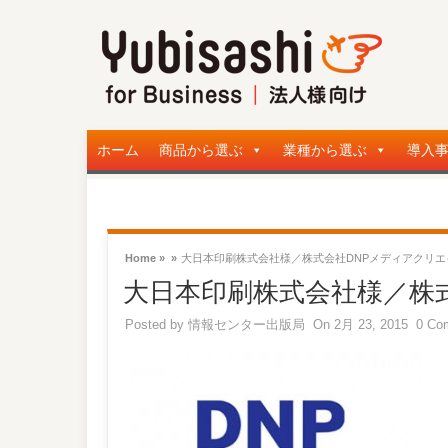
ホーム
商品から選ぶ
業種から選ぶ
導入
Home »
»
大日本印刷株式会社様／株式会社DNPメディアクリエ
大日本印刷株式会社様／株
Posted by
情報センター出版局
On 2月 23, 2015
0 Co