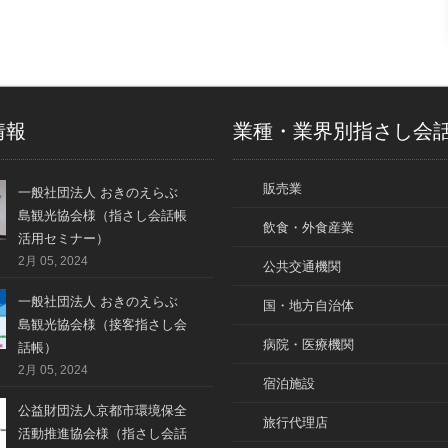
情報
業種・業界別指さし会
販売業
一般社団法人 おきのえらぶ
島観光協会様（指さし会話帳
飲食・外食産業
活用セミナー）
2月 05, 2024
公共交通機関
一般社団法人 おきのえらぶ
国・地方自治体
島観光協会様（接客指さし会
病院・医療機関
話帳）
2月 05, 2024
宿泊施設
公益財団法人京都市環境保全
旅行代理店
活動推進協会様（指さし会話