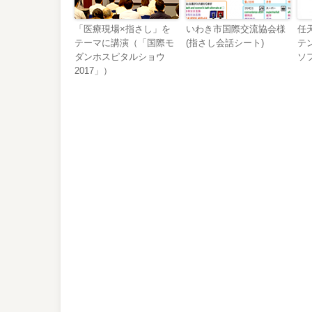
「医療現場×指さし」を
いわき市国際交流協会様
任
テーマに講演（「国際モ
(指さし会話シート)
テ
ダンホスピタルショウ
ソ
2017」）