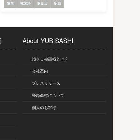
電車
韓国語
飲食店
駅員
話
About YUBISASHI
指さし会話帳とは？
会社案内
プレスリリース
登録商標について
個人のお客様