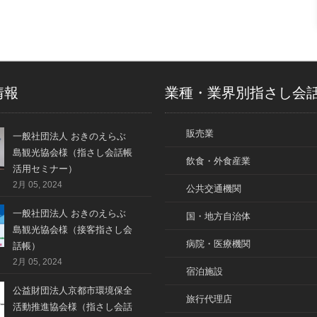
情報
業種・業界別指さし会
販売業
一般社団法人 おきのえらぶ
島観光協会様（指さし会話帳
飲食・外食産業
活用セミナー）
2月 05, 2024
公共交通機関
一般社団法人 おきのえらぶ
国・地方自治体
島観光協会様（接客指さし会
病院・医療機関
話帳）
2月 05, 2024
宿泊施設
公益財団法人京都市環境保全
旅行代理店
活動推進協会様（指さし会話