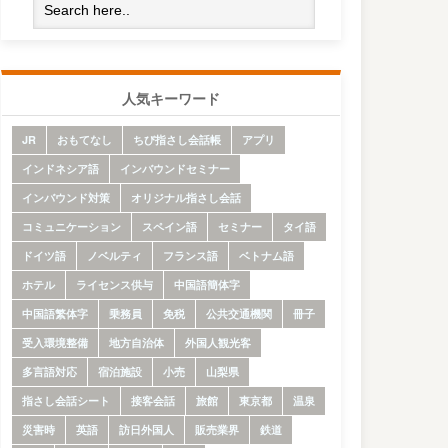
人気キーワード
JR
おもてなし
ちび指さし会話帳
アプリ
インドネシア語
インバウンドセミナー
インバウンド対策
オリジナル指さし会話
コミュニケーション
スペイン語
セミナー
タイ語
ドイツ語
ノベルティ
フランス語
ベトナム語
ホテル
ライセンス供与
中国語簡体字
中国語繁体字
乗務員
免税
公共交通機関
冊子
受入環境整備
地方自治体
外国人観光客
多言語対応
宿泊施設
小売
山梨県
指さし会話シート
接客会話
旅館
東京都
温泉
災害時
英語
訪日外国人
販売業界
鉄道