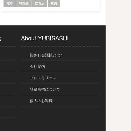
電車
韓国語
飲食店
駅員
話
About YUBISASHI
指さし会話帳とは？
会社案内
プレスリリース
登録商標について
個人のお客様