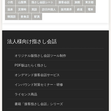
小売
山梨県
指さし会話シート
接客会話
旅館
東京都
温泉
災害時
英語
訪日外国人
販売業界
鉄道
電車
韓国語
飲食店
駅員
法人様向け指さし会話
オリジナル版指さし会話ツール制作
PDF版はたらく指さし
オンデマンド接客会話サービス
インバウンド対策セミナー・研修
ライセンス商品
書籍「接客指さし会話」シリーズ