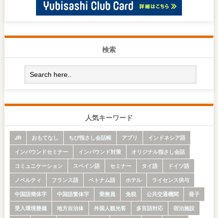
検索
人気キーワード
JR
おもてなし
ちび指さし会話帳
アプリ
インドネシア語
インバウンドセミナー
インバウンド対策
オリジナル指さし会話
コミュニケーション
スペイン語
セミナー
タイ語
ドイツ語
ノベルティ
フランス語
ベトナム語
ホテル
ライセンス供与
中国語簡体字
中国語繁体字
乗務員
免税
公共交通機関
冊子
受入環境整備
地方自治体
外国人観光客
多言語対応
宿泊施設