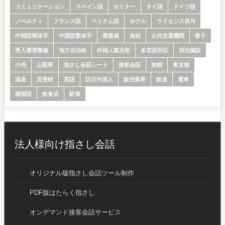
コミュニケーション
スペイン語
セミナー
タイ語
ドイツ語
ノベルティ
フランス語
ベトナム語
ホテル
ライセンス供与
中国語簡体字
中国語繁体字
乗務員
免税
公共交通機関
冊子
受入環境整備
地方自治体
外国人観光客
多言語対応
宿泊施設
小売
山梨県
指さし会話シート
接客会話
旅館
東京都
温泉
災害時
英語
訪日外国人
販売業界
鉄道
電車
韓国語
飲食店
駅員
法人様向け指さし会話
オリジナル版指さし会話ツール制作
PDF版はたらく指さし
オンデマンド接客会話サービス