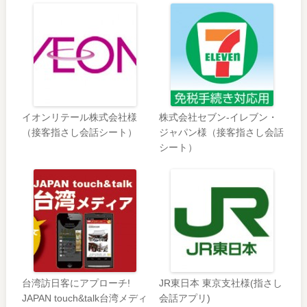
イオンリテール株式会社様
株式会社セブン-イレブン・
（接客指さし会話シート）
ジャパン様（接客指さし会話
シート）
台湾訪日客にアプローチ!
JR東日本 東京支社様(指さし
JAPAN touch&talk台湾メディ
会話アプリ)