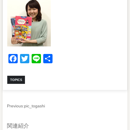
Facebook
Twitter
Line
共
有
TOPICS
Previous:
pic_togashi
関連紹介