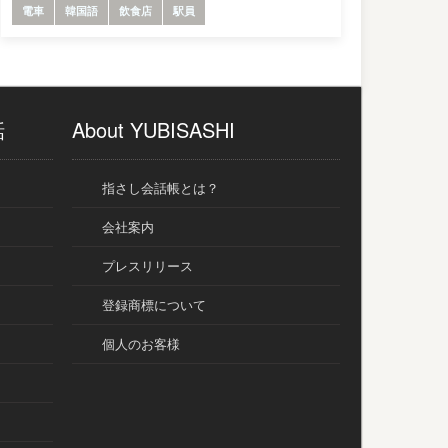
電車
韓国語
飲食店
駅員
話
About YUBISASHI
指さし会話帳とは？
会社案内
プレスリリース
登録商標について
個人のお客様