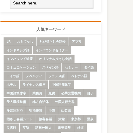
人気キーワード
JR
おもてなし
ちび指さし会話帳
アプリ
インドネシア語
インバウンドセミナー
インバウンド対策
オリジナル指さし会話
コミュニケーション
スペイン語
セミナー
タイ語
ドイツ語
ノベルティ
フランス語
ベトナム語
ホテル
ライセンス供与
中国語簡体字
中国語繁体字
乗務員
免税
公共交通機関
冊子
受入環境整備
地方自治体
外国人観光客
多言語対応
宿泊施設
小売
山梨県
指さし会話シート
接客会話
旅館
東京都
温泉
災害時
英語
訪日外国人
販売業界
鉄道