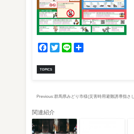
Facebook
Twitter
Line
共
有
TOPICS
Previous:
群馬県みどり市様(災害時用避難誘導指さし
関連紹介