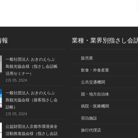
情報
業種・業界別指さし会
販売業
一般社団法人 おきのえらぶ
島観光協会様（指さし会話帳
飲食・外食産業
活用セミナー）
2月 05, 2024
公共交通機関
一般社団法人 おきのえらぶ
国・地方自治体
島観光協会様（接客指さし会
病院・医療機関
話帳）
2月 05, 2024
宿泊施設
公益財団法人京都市環境保全
旅行代理店
活動推進協会様（指さし会話