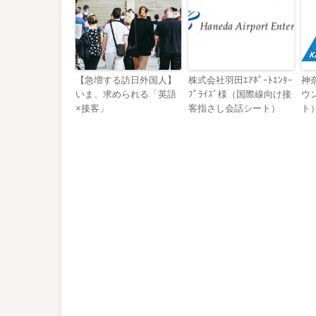
【急増する訪日外国人】
株式会社羽田ｴｱﾎﾟｰﾄｴﾝﾀｰ
神
いま、求められる「英語
ﾌﾟﾗｲｽﾞ様（国際線向け接
ウ
×接客」
客指さし会話シート）
ト