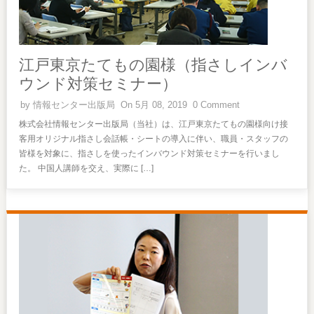
江戸東京たてもの園様（指さしインバ
ウンド対策セミナー）
by
情報センター出版局
On 5月 08, 2019
0 Comment
株式会社情報センター出版局（当社）は、江戸東京たてもの園様向け接
客用オリジナル指さし会話帳・シートの導入に伴い、職員・スタッフの
皆様を対象に、指さしを使ったインバウンド対策セミナーを行いまし
た。 中国人講師を交え、実際に […]