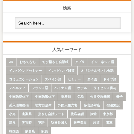
検索
人気キーワード
JR
おもてなし
ちび指さし会話帳
アプリ
インドネシア語
インバウンドセミナー
インバウンド対策
オリジナル指さし会話
コミュニケーション
スペイン語
セミナー
タイ語
ドイツ語
ノベルティ
フランス語
ベトナム語
ホテル
ライセンス供与
中国語簡体字
中国語繁体字
乗務員
免税
公共交通機関
冊子
受入環境整備
地方自治体
外国人観光客
多言語対応
宿泊施設
小売
山梨県
指さし会話シート
接客会話
旅館
東京都
温泉
災害時
英語
訪日外国人
販売業界
鉄道
電車
韓国語
飲食店
駅員