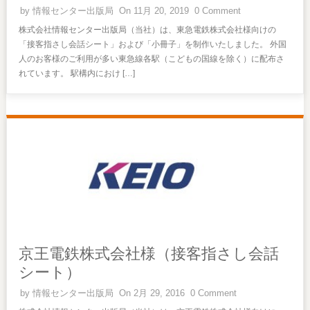
by
情報センター出版局
On 11月 20, 2019
0 Comment
株式会社情報センター出版局（当社）は、東急電鉄株式会社様向けの
「接客指さし会話シート」および「小冊子」を制作いたしました。 外国
人のお客様のご利用が多い東急線各駅（こどもの国線を除く）に配布さ
れています。 駅構内におけ […]
京王電鉄株式会社様（接客指さし会話
シート）
by
情報センター出版局
On 2月 29, 2016
0 Comment