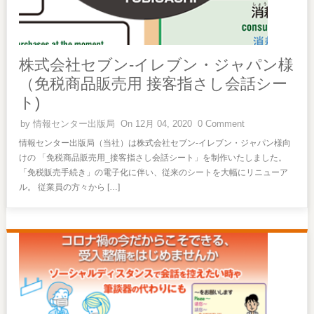
株式会社セブン‐イレブン・ジャパン様
（免税商品販売用 接客指さし会話シー
ト)
by
情報センター出版局
On 12月 04, 2020
0 Comment
情報センター出版局（当社）は株式会社セブン‐イレブン・ジャパン様向
けの 「免税商品販売用_接客指さし会話シート」を制作いたしました。
「免税販売手続き」の電子化に伴い、従来のシートを大幅にリニューア
ル。 従業員の方々から […]