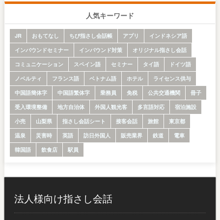
人気キーワード
JR
おもてなし
ちび指さし会話帳
アプリ
インドネシア語
インバウンドセミナー
インバウンド対策
オリジナル指さし会話
コミュニケーション
スペイン語
セミナー
タイ語
ドイツ語
ノベルティ
フランス語
ベトナム語
ホテル
ライセンス供与
中国語簡体字
中国語繁体字
乗務員
免税
公共交通機関
冊子
受入環境整備
地方自治体
外国人観光客
多言語対応
宿泊施設
小売
山梨県
指さし会話シート
接客会話
旅館
東京都
温泉
災害時
英語
訪日外国人
販売業界
鉄道
電車
韓国語
飲食店
駅員
法人様向け指さし会話