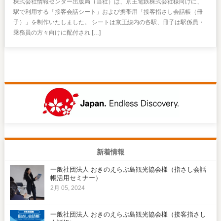
株式会社情報センター出版局（当社）は、京王電鉄株式会社様向けに、
駅で利用する「接客会話シート」および携帯用「接客指さし会話帳（冊
子）」を制作いたしました。 シートは京王線内の各駅、冊子は駅係員・
乗務員の方々向けに配付され […]
新着情報
一般社団法人 おきのえらぶ島観光協会様（指さし会話
帳活用セミナー）
2月 05, 2024
一般社団法人 おきのえらぶ島観光協会様（接客指さし