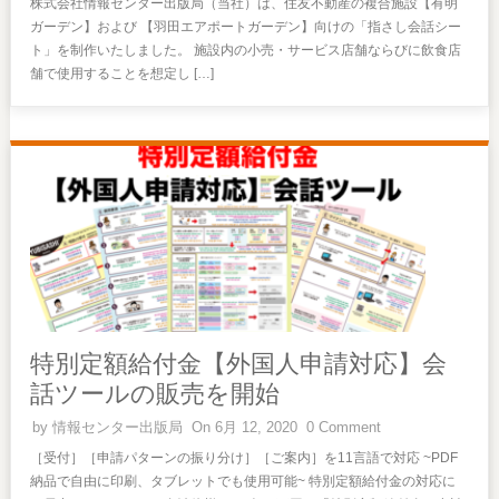
株式会社情報センター出版局（当社）は、住友不動産の複合施設【有明
ガーデン】および 【羽田エアポートガーデン】向けの「指さし会話シー
ト」を制作いたしました。 施設内の小売・サービス店舗ならびに飲食店
舗で使用することを想定し […]
特別定額給付金【外国人申請対応】会
話ツールの販売を開始
by
情報センター出版局
On 6月 12, 2020
0 Comment
［受付］［申請パターンの振り分け］［ご案内］を11言語で対応 ~PDF
納品で自由に印刷、タブレットでも使用可能~ 特別定額給付金の対応に