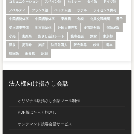
コミュニケーション
スペイン語
セミナー
タイ語
ドイツ語
ノベルティ
フランス語
ベトナム語
ホテル
ライセンス供与
中国語簡体字
中国語繁体字
乗務員
免税
公共交通機関
冊子
受入環境整備
地方自治体
外国人観光客
多言語対応
宿泊施設
小売
山梨県
指さし会話シート
接客会話
旅館
東京都
温泉
災害時
英語
訪日外国人
販売業界
鉄道
電車
韓国語
飲食店
駅員
法人様向け指さし会話
オリジナル版指さし会話ツール制作
PDF版はたらく指さし
オンデマンド接客会話サービス