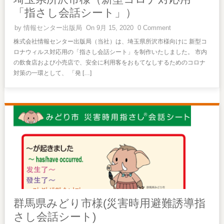
「指さし会話シート」）
by
情報センター出版局
On 9月 15, 2020
0 Comment
株式会社情報センター出版局（当社）は、埼玉県所沢市様向けに 新型コ
ロナウィルス対応用の「指さし会話シート」を制作いたしました。 市内
の飲食店および小売店で、安全に利用客をおもてなしするためのコロナ
対策の一環として、 「発 […]
群馬県みどり市様(災害時用避難誘導指
さし会話シート)