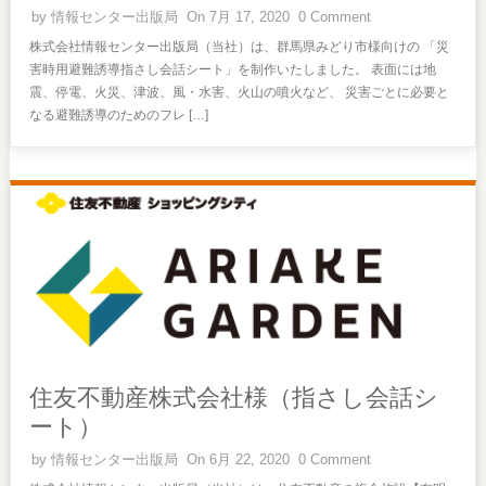
by
情報センター出版局
On 7月 17, 2020
0 Comment
株式会社情報センター出版局（当社）は、群馬県みどり市様向けの 「災
害時用避難誘導指さし会話シート」を制作いたしました。 表面には地
震、停電、火災、津波、風・水害、火山の噴火など、 災害ごとに必要と
なる避難誘導のためのフレ […]
住友不動産株式会社様（指さし会話シ
ート）
by
情報センター出版局
On 6月 22, 2020
0 Comment