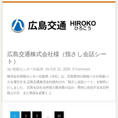
広島交通株式会社様（指さし会話シー
ト）
by
情報センター出版局
On 5月 21, 2020
0 Comment
株式会社情報センター出版局（当社）は、広島県内の路線バスや高速バ
スを運行する 広島交通株式会社様向けの「指さし会話シート」を制作い
たしました。 広島を訪れる外国人観光客のほか、県内に在住する在日外
国人の方、また筆談を必要 […]
1
2
3
…
10