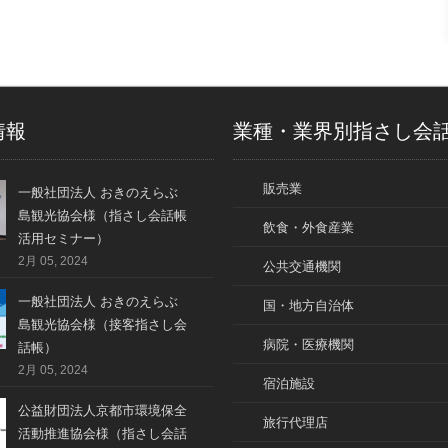
情報
業種・業界別指さし会
販売業
一般社団法人 おきのえらぶ
島観光協会様（指さし会話帳
飲食・外食産業
活用セミナー）
2月 05, 2024
公共交通機関
一般社団法人 おきのえらぶ
国・地方自治体
島観光協会様（接客指さし会
病院・医療機関
話帳）
2月 05, 2024
宿泊施設
公益財団法人京都市環境保全
旅行代理店
活動推進協会様（指さし会話