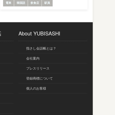
電車
韓国語
飲食店
駅員
話
About YUBISASHI
指さし会話帳とは？
会社案内
プレスリリース
登録商標について
個人のお客様