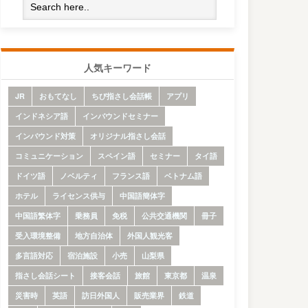
人気キーワード
JR
おもてなし
ちび指さし会話帳
アプリ
インドネシア語
インバウンドセミナー
インバウンド対策
オリジナル指さし会話
コミュニケーション
スペイン語
セミナー
タイ語
ドイツ語
ノベルティ
フランス語
ベトナム語
ホテル
ライセンス供与
中国語簡体字
中国語繁体字
乗務員
免税
公共交通機関
冊子
受入環境整備
地方自治体
外国人観光客
多言語対応
宿泊施設
小売
山梨県
指さし会話シート
接客会話
旅館
東京都
温泉
災害時
英語
訪日外国人
販売業界
鉄道