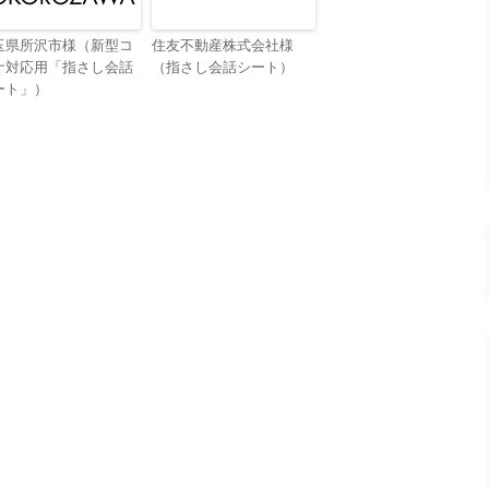
玉県所沢市様（新型コ
住友不動産株式会社様
ナ対応用「指さし会話
（指さし会話シート）
ート」）