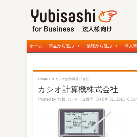
ホーム
商品から選ぶ
業種から選ぶ
導入
Home »
»
カシオ計算機株式会社
カシオ計算機株式会社
Posted by
情報センター出版局
On 8月 31, 2016
0 Co