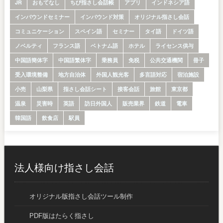
JR
おもてなし
ちび指さし会話帳
アプリ
インドネシア語
インバウンドセミナー
インバウンド対策
オリジナル指さし会話
コミュニケーション
スペイン語
セミナー
タイ語
ドイツ語
ノベルティ
フランス語
ベトナム語
ホテル
ライセンス供与
中国語簡体字
中国語繁体字
乗務員
免税
公共交通機関
冊子
受入環境整備
地方自治体
外国人観光客
多言語対応
宿泊施設
小売
山梨県
指さし会話シート
接客会話
旅館
東京都
温泉
災害時
英語
訪日外国人
販売業界
鉄道
電車
韓国語
飲食店
駅員
法人様向け指さし会話
オリジナル版指さし会話ツール制作
PDF版はたらく指さし