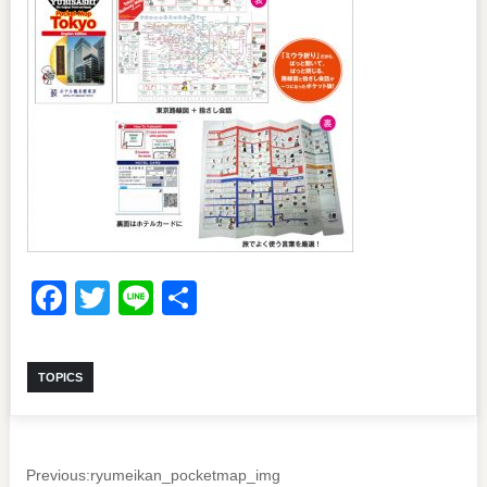
Facebook
Twitter
Line
共
有
TOPICS
Previous:
ryumeikan_pocketmap_img