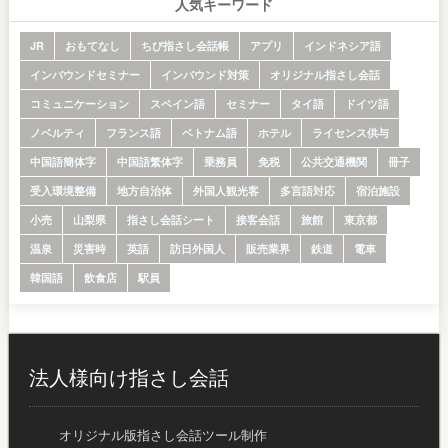
人気キーワード
JR
おもてなし
ちび指さし会話帳
アプリ
インドネシア語
インバウンドセミナー
インバウンド対策
オリジナル指さし会話
コミュニケーション
スペイン語
セミナー
タイ語
ドイツ語
ノベルティ
フランス語
ベトナム語
ホテル
ライセンス供与
中国語簡体字
中国語繁体字
乗務員
免税
公共交通機関
冊子
受入環境整備
地方自治体
外国人観光客
多言語対応
宿泊施設
小売
山梨県
指さし会話シート
接客会話
旅館
東京都
温泉
災害時
英語
訪日外国人
販売業界
鉄道
電車
韓国語
飲食店
駅員
法人様向け指さし会話
オリジナル版指さし会話ツール制作