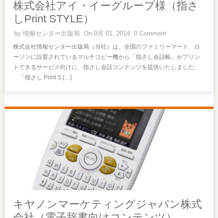
株式会社アイ・イーグループ様（指さ
しPrint STYLE）
by
情報センター出版局
On 9月 01, 2014
0 Comment
株式会社情報センター出版局（当社）は、全国のファミリーマート、ロ
ーソンに設置されているマルチコピー機から「指さし会話帳」がプリン
トできるサービス向けに、指さし会話コンテンツを提供いたしました。
「指さし Print S […]
キヤノンマーケティングジャパン株式
会社（電子辞書向けコンテンツ）